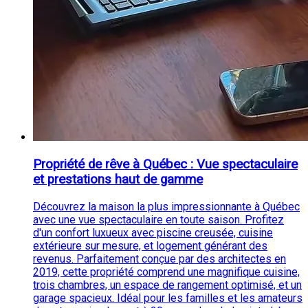
Propriété de rêve à Québec : Vue spectaculaire
et prestations haut de gamme
Découvrez la maison la plus impressionnante à Québec
avec une vue spectaculaire en toute saison. Profitez
d'un confort luxueux avec piscine creusée, cuisine
extérieure sur mesure, et logement générant des
revenus. Parfaitement conçue par des architectes en
2019, cette propriété comprend une magnifique cuisine,
trois chambres, un espace de rangement optimisé, et un
garage spacieux. Idéal pour les familles et les amateurs