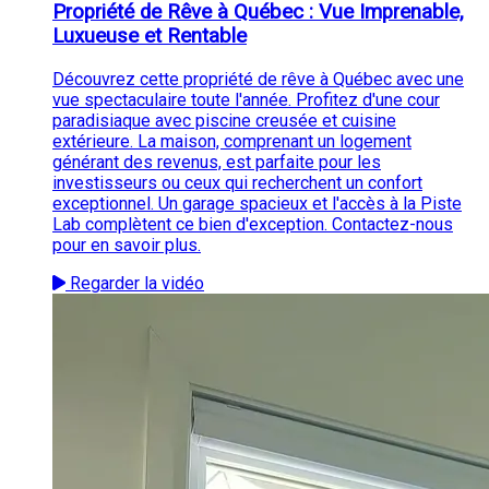
Propriété de Rêve à Québec : Vue Imprenable,
Luxueuse et Rentable
Découvrez cette propriété de rêve à Québec avec une
vue spectaculaire toute l'année. Profitez d'une cour
paradisiaque avec piscine creusée et cuisine
extérieure. La maison, comprenant un logement
générant des revenus, est parfaite pour les
investisseurs ou ceux qui recherchent un confort
exceptionnel. Un garage spacieux et l'accès à la Piste
Lab complètent ce bien d'exception. Contactez-nous
pour en savoir plus.
Regarder la vidéo