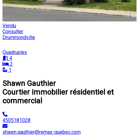
Vendu
Consulter
Drummondville
Quadruplex
4
2
1
Shawn Gauthier
Courtier immobilier résidentiel et
commercial
4505181028
shawn.gauthier@remax-quebec.com