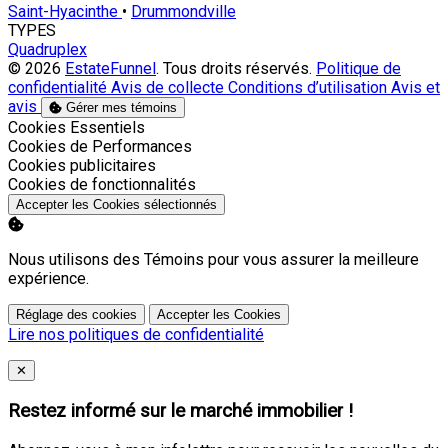
Saint-Hyacinthe
•
Drummondville
TYPES
Quadruplex
© 2026
EstateFunnel
. Tous droits réservés.
Politique de
confidentialité
Avis de collecte
Conditions d’utilisation
Avis et
avis
Gérer mes témoins
Activer
Cookies Essentiels
Activer
Cookies de Performances
Activer
Cookies publicitaires
Activer
Cookies de fonctionnalités
Accepter les Cookies sélectionnés
Nous utilisons des Témoins pour vous assurer la meilleure
expérience.
Réglage des cookies
Accepter les Cookies
Lire nos politiques de confidentialité
Close
✕
Restez informé sur le marché immobilier !