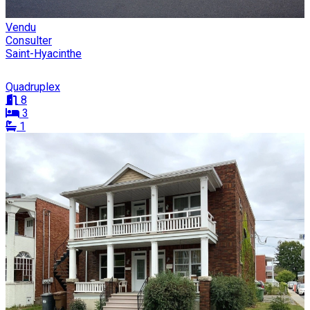
Vendu
Consulter
Saint-Hyacinthe
Quadruplex
8
3
1