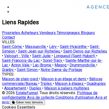
Liens Rapides
Proprietes
Acheteurs
Vendeurs
Témoignages
Blogues
Contact
VILLES
Saint-Côme
•
Massueville
•
Léry
•
Saint-Hyacinthe
•
Saint-
Siméon
•
Saint-Jean-sur-Richelieu
•
Saint-Denis-sur-Richelieu
•
Valcourt - Ville
•
Saint-Jude
•
Longueuil (Saint-Hubert)
•
Saint-François-du-Lac
•
Sorel-Tracy
•
Sainte-Marthe-sur-le-
Lac
•
Acton Vale
•
Lac-Brome
•
Magog
•
Drummondville
•
Granby
•
Saint-Simon
•
Notre-Dame-du-Portage
TYPES
Maison de plain-pied
•
Maison à un étage et demi
•
Bâtisse
commerciale/Bureau
•
Triplex
•
Maison à étages
•
Quadruplex
•
Appartement
•
Duplex
•
Maison à paliers multiples
© 2026
EstateFunnel
. Tous droits réservés.
Politique de
confidentialité
Avis de collecte
Conditions d’utilisation
Avis et
avis
Gérer mes témoins
Activer
Cookies Essentiels