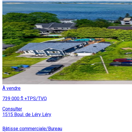
À vendre
739 000 $
+TPS/TVQ
Consulter
1515 Boul. de Léry Léry
Bâtisse commerciale/Bureau