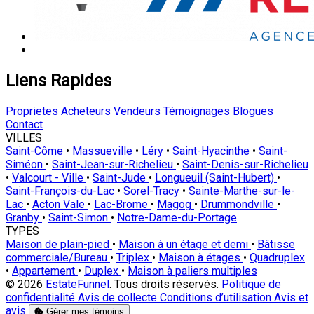
Liens Rapides
Proprietes
Acheteurs
Vendeurs
Témoignages
Blogues
Contact
VILLES
Saint-Côme
•
Massueville
•
Léry
•
Saint-Hyacinthe
•
Saint-
Siméon
•
Saint-Jean-sur-Richelieu
•
Saint-Denis-sur-Richelieu
•
Valcourt - Ville
•
Saint-Jude
•
Longueuil (Saint-Hubert)
•
Saint-François-du-Lac
•
Sorel-Tracy
•
Sainte-Marthe-sur-le-
Lac
•
Acton Vale
•
Lac-Brome
•
Magog
•
Drummondville
•
Granby
•
Saint-Simon
•
Notre-Dame-du-Portage
TYPES
Maison de plain-pied
•
Maison à un étage et demi
•
Bâtisse
commerciale/Bureau
•
Triplex
•
Maison à étages
•
Quadruplex
•
Appartement
•
Duplex
•
Maison à paliers multiples
© 2026
EstateFunnel
. Tous droits réservés.
Politique de
confidentialité
Avis de collecte
Conditions d’utilisation
Avis et
avis
Gérer mes témoins