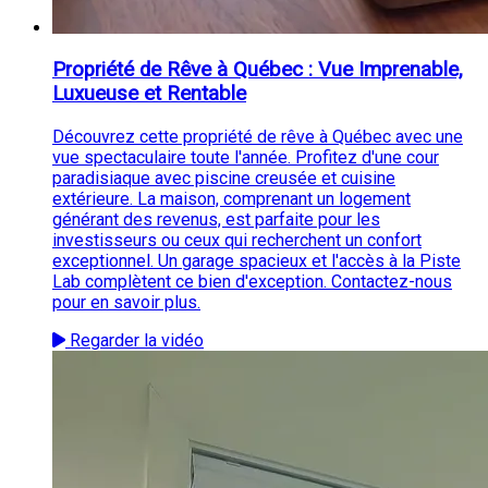
Propriété de Rêve à Québec : Vue Imprenable,
Luxueuse et Rentable
Découvrez cette propriété de rêve à Québec avec une
vue spectaculaire toute l'année. Profitez d'une cour
paradisiaque avec piscine creusée et cuisine
extérieure. La maison, comprenant un logement
générant des revenus, est parfaite pour les
investisseurs ou ceux qui recherchent un confort
exceptionnel. Un garage spacieux et l'accès à la Piste
Lab complètent ce bien d'exception. Contactez-nous
pour en savoir plus.
Regarder la vidéo