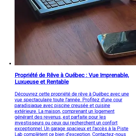
Propriété de Rêve à Québec : Vue Imprenable,
Luxueuse et Rentable
Découvrez cette propriété de rêve à Québec avec une
vue spectaculaire toute l'année. Profitez d'une cour
paradisiaque avec piscine creusée et cuisine
extérieure. La maison, comprenant un logement
générant des revenus, est parfaite pour les
investisseurs ou ceux qui recherchent un confort
exceptionnel. Un garage spacieux et l'accès à la Piste
Lab complètent ce bien d'exception. Contactez-nous