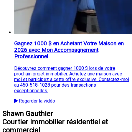
Gagnez 1000 $ en Achetant Votre Maison en
2026 avec Mon Accompagnement
Professionnel
Découvrez comment gagner 1000 $ lors de votre
prochain projet immobilier. Achetez une maison avec
moi et participez à cette offre exclusive. Contactez-moi
au 450-518-1028 pour des transactions
exceptionnelles.
Regarder la vidéo
Shawn Gauthier
Courtier immobilier résidentiel et
commercial