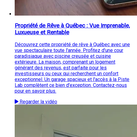
Propriété de Rêve à Québec : Vue Imprenable,
Luxueuse et Rentable
Découvrez cette propriété de rêve à Québec avec une
vue spectaculaire toute l'année. Profitez d'une cour
paradisiaque avec piscine creusée et cuisine
extérieure. La maison, comprenant un logement
générant des revenus, est parfaite pour les
investisseurs ou ceux qui recherchent un confort
exceptionnel. Un garage spacieux et l'accès à la Piste
Lab complètent ce bien d'exception. Contactez-nous
pour en savoir plus.
Regarder la vidéo