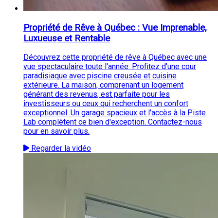
Propriété de Rêve à Québec : Vue Imprenable,
Luxueuse et Rentable
Découvrez cette propriété de rêve à Québec avec une
vue spectaculaire toute l'année. Profitez d'une cour
paradisiaque avec piscine creusée et cuisine
extérieure. La maison, comprenant un logement
générant des revenus, est parfaite pour les
investisseurs ou ceux qui recherchent un confort
exceptionnel. Un garage spacieux et l'accès à la Piste
Lab complètent ce bien d'exception. Contactez-nous
pour en savoir plus.
Regarder la vidéo