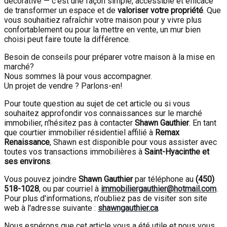
décorative — c’est une façon simple, accessible et efficace
de transformer un espace et de
valoriser votre propriété
. Que
vous souhaitiez rafraîchir votre maison pour y vivre plus
confortablement ou pour la mettre en vente, un mur bien
choisi peut faire toute la différence.
Besoin de conseils pour préparer votre maison à la mise en
marché?
Nous sommes là pour vous accompagner.
Un projet de vendre ? Parlons-en!
Pour toute question au sujet de cet article ou si vous
souhaitez approfondir vos connaissances sur le marché
immobilier, n'hésitez pas à contacter
Shawn Gauthier
. En tant
que courtier immobilier résidentiel affilié à
Remax
Renaissance
, Shawn est disponible pour vous assister avec
toutes vos transactions immobilières à
Saint-Hyacinthe et
ses environs
.
Vous pouvez joindre
Shawn Gauthier
par téléphone au
(450)
518-1028
, ou par courriel à
immobiliergauthier@hotmail.com
.
Pour plus d'informations, n'oubliez pas de visiter son site
web à l'adresse suivante :
shawngauthier.ca
.
Nous espérons que cet article vous a été utile et nous vous