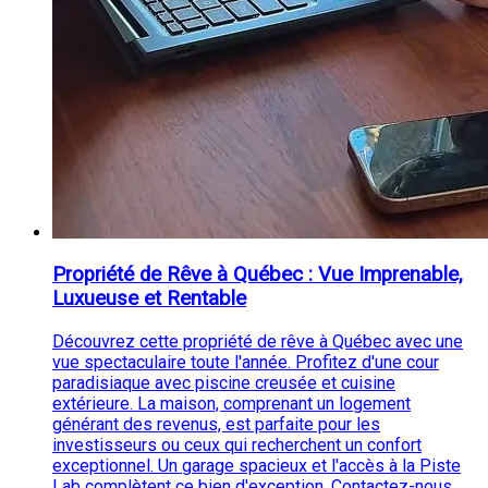
Propriété de Rêve à Québec : Vue Imprenable,
Luxueuse et Rentable
Découvrez cette propriété de rêve à Québec avec une
vue spectaculaire toute l'année. Profitez d'une cour
paradisiaque avec piscine creusée et cuisine
extérieure. La maison, comprenant un logement
générant des revenus, est parfaite pour les
investisseurs ou ceux qui recherchent un confort
exceptionnel. Un garage spacieux et l'accès à la Piste
Lab complètent ce bien d'exception. Contactez-nous