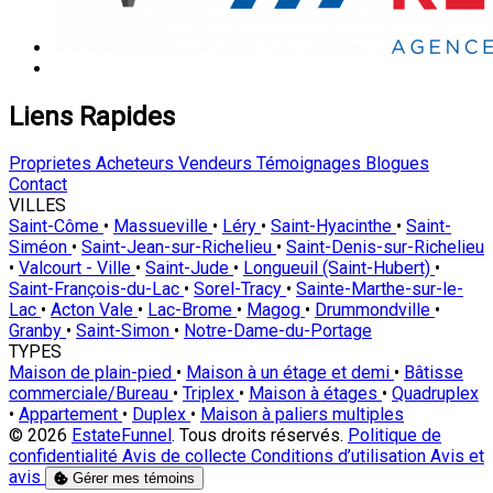
Liens Rapides
Proprietes
Acheteurs
Vendeurs
Témoignages
Blogues
Contact
VILLES
Saint-Côme
•
Massueville
•
Léry
•
Saint-Hyacinthe
•
Saint-
Siméon
•
Saint-Jean-sur-Richelieu
•
Saint-Denis-sur-Richelieu
•
Valcourt - Ville
•
Saint-Jude
•
Longueuil (Saint-Hubert)
•
Saint-François-du-Lac
•
Sorel-Tracy
•
Sainte-Marthe-sur-le-
Lac
•
Acton Vale
•
Lac-Brome
•
Magog
•
Drummondville
•
Granby
•
Saint-Simon
•
Notre-Dame-du-Portage
TYPES
Maison de plain-pied
•
Maison à un étage et demi
•
Bâtisse
commerciale/Bureau
•
Triplex
•
Maison à étages
•
Quadruplex
•
Appartement
•
Duplex
•
Maison à paliers multiples
© 2026
EstateFunnel
. Tous droits réservés.
Politique de
confidentialité
Avis de collecte
Conditions d’utilisation
Avis et
avis
Gérer mes témoins