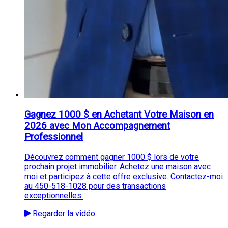
Gagnez 1000 $ en Achetant Votre Maison en
2026 avec Mon Accompagnement
Professionnel
Découvrez comment gagner 1000 $ lors de votre
prochain projet immobilier. Achetez une maison avec
moi et participez à cette offre exclusive. Contactez-moi
au 450-518-1028 pour des transactions
exceptionnelles.
Regarder la vidéo