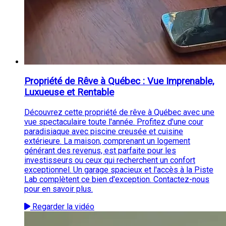
Propriété de Rêve à Québec : Vue Imprenable,
Luxueuse et Rentable
Découvrez cette propriété de rêve à Québec avec une
vue spectaculaire toute l'année. Profitez d'une cour
paradisiaque avec piscine creusée et cuisine
extérieure. La maison, comprenant un logement
générant des revenus, est parfaite pour les
investisseurs ou ceux qui recherchent un confort
exceptionnel. Un garage spacieux et l'accès à la Piste
Lab complètent ce bien d'exception. Contactez-nous
pour en savoir plus.
Regarder la vidéo