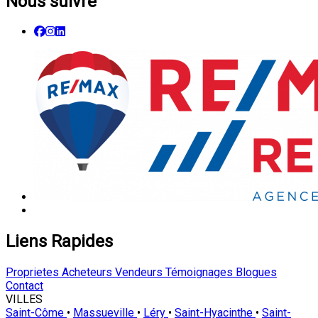
Nous suivre
Liens Rapides
Proprietes
Acheteurs
Vendeurs
Témoignages
Blogues
Contact
VILLES
Saint-Côme
•
Massueville
•
Léry
•
Saint-Hyacinthe
•
Saint-