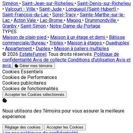
Siméon
•
Saint-Jean-sur-Richelieu
•
Saint-Denis-sur-Richelieu
•
Valcourt - Ville
•
Saint-Jude
•
Longueuil (Saint-Hubert)
•
Saint-François-du-Lac
•
Sorel-Tracy
•
Sainte-Marthe-sur-le-
Lac
•
Acton Vale
•
Lac-Brome
•
Magog
•
Drummondville
•
Granby
•
Saint-Simon
•
Notre-Dame-du-Portage
TYPES
Maison de plain-pied
•
Maison à un étage et demi
•
Bâtisse
commerciale/Bureau
•
Triplex
•
Maison à étages
•
Quadruplex
•
Appartement
•
Duplex
•
Maison à paliers multiples
© 2026
EstateFunnel
. Tous droits réservés.
Politique de
confidentialité
Avis de collecte
Conditions d’utilisation
Avis et
avis
Gérer mes témoins
Activer
Cookies Essentiels
Activer
Cookies de Performances
Activer
Cookies publicitaires
Activer
Cookies de fonctionnalités
Accepter les Cookies sélectionnés
Nous utilisons des Témoins pour vous assurer la meilleure
expérience.
Réglage des cookies
Accepter les Cookies