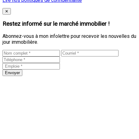
Lire nos politiques de confidentialité
Close
✕
Restez informé sur le marché immobilier !
Abonnez-vous à mon infolettre pour recevoir les nouvelles du
jour immobilière.
Envoyer