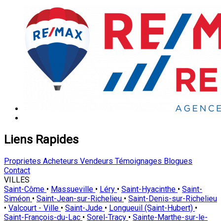
Liens Rapides
Proprietes
Acheteurs
Vendeurs
Témoignages
Blogues
Contact
VILLES
Saint-Côme
•
Massueville
•
Léry
•
Saint-Hyacinthe
•
Saint-
Siméon
•
Saint-Jean-sur-Richelieu
•
Saint-Denis-sur-Richelieu
•
Valcourt - Ville
•
Saint-Jude
•
Longueuil (Saint-Hubert)
•
Saint-François-du-Lac
•
Sorel-Tracy
•
Sainte-Marthe-sur-le-