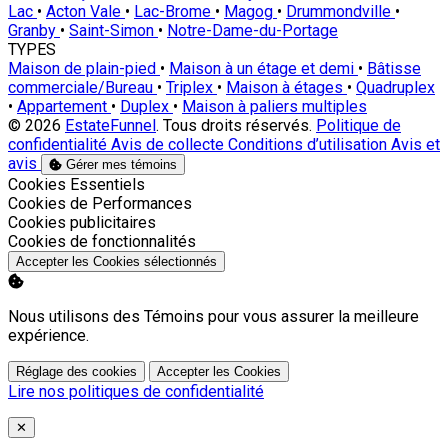
Lac
•
Acton Vale
•
Lac-Brome
•
Magog
•
Drummondville
•
Granby
•
Saint-Simon
•
Notre-Dame-du-Portage
TYPES
Maison de plain-pied
•
Maison à un étage et demi
•
Bâtisse
commerciale/Bureau
•
Triplex
•
Maison à étages
•
Quadruplex
•
Appartement
•
Duplex
•
Maison à paliers multiples
© 2026
EstateFunnel
. Tous droits réservés.
Politique de
confidentialité
Avis de collecte
Conditions d’utilisation
Avis et
avis
Gérer mes témoins
Activer
Cookies Essentiels
Activer
Cookies de Performances
Activer
Cookies publicitaires
Activer
Cookies de fonctionnalités
Accepter les Cookies sélectionnés
Nous utilisons des Témoins pour vous assurer la meilleure
expérience.
Réglage des cookies
Accepter les Cookies
Lire nos politiques de confidentialité
Close
✕